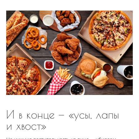
И в конце — «усы, лапы
и хвост»