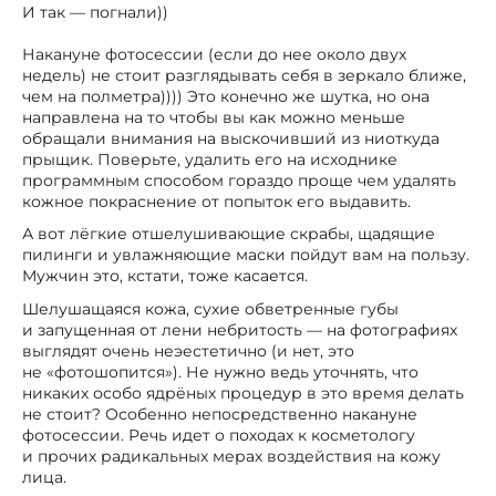
И так — погнали))
Накануне фотосессии (если до нее около двух
недель) не стоит разглядывать себя в зеркало ближе,
чем на полметра)))) Это конечно же шутка, но она
направлена на то чтобы вы как можно меньше
обращали внимания на выскочивший из ниоткуда
прыщик. Поверьте, удалить его на исходнике
программным способом гораздо проще чем удалять
кожное покраснение от попыток его выдавить.
А вот лёгкие отшелушивающие скрабы, щадящие
пилинги и увлажняющие маски пойдут вам на пользу.
Мужчин это, кстати, тоже касается.
Шелушащаяся кожа, сухие обветренные губы
и запущенная от лени небритость — на фотографиях
выглядят очень неэестетично (и нет, это
не «фотошопится»). Не нужно ведь уточнять, что
никаких особо ядрёных процедур в это время делать
не стоит? Особенно непосредственно накануне
фотосессии. Речь идет о походах к косметологу
и прочих радикальных мерах воздействия на кожу
лица.