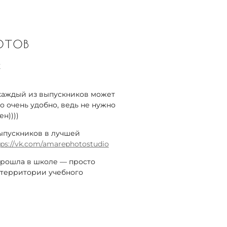
отов
v
каждый из выпускников может
то очень удобно, ведь не нужно
н))))
ыпускников в лучшей
tps://vk.com/amarephotostudio
 прошла в школе — просто
 территории учебного