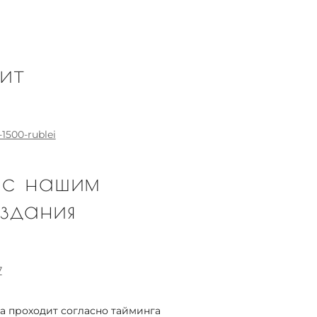
ит
1500-rublei
 с нашим
оздания
7
а проходит согласно тайминга