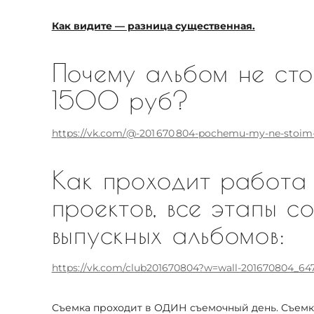
Как видите — разница существенная.
Почему альбом не сто
1500 руб?
https://vk.com/@-201 670 804-pochemu-my-ne-stoim-
Как проходит работа
проектов, все этапы с
выпускных альбомов:
https://vk.com/club201670804?w=wall-201670804_64
Съемка проходит в ОДИН съемочный день. Съемк