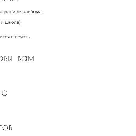
созданием альбома:
и школа).
ится в печать.
овы вам
та
тов