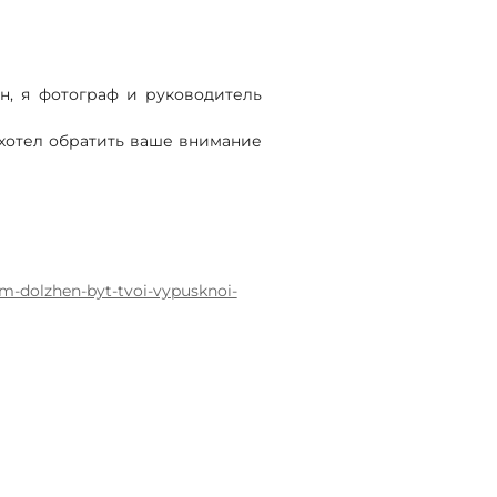
н, я фотограф и руководитель
 хотел обратить ваше внимание
m-dolzhen-byt-tvoi-vypusknoi-